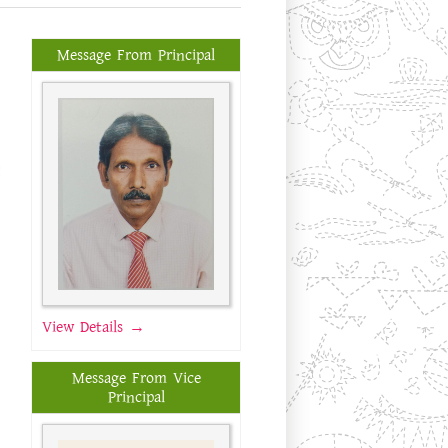
Message From Principal
View Details →
Message From Vice
Principal