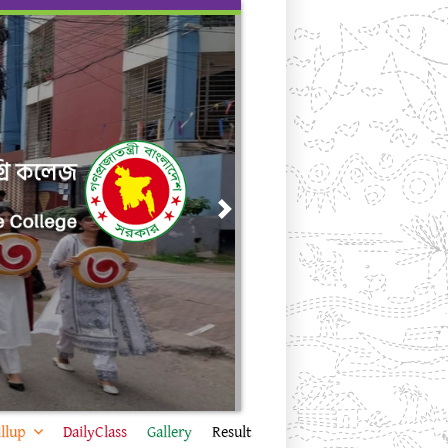
Next
llup
DailyClass
Gallery
Result