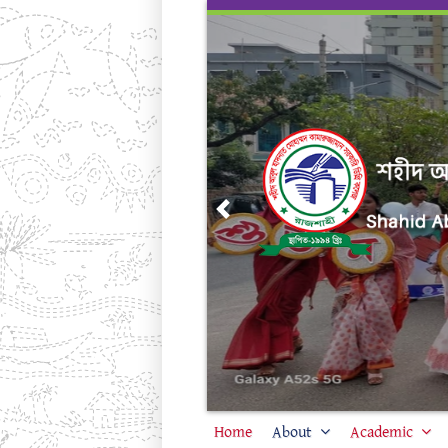
Skip
to
content
Previous
Home
About
Academic