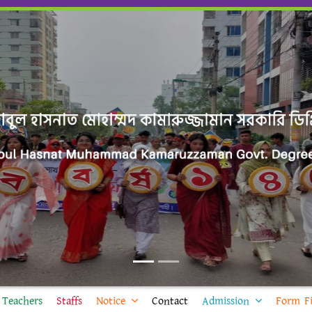
Teachers
Staffs
Notice
Contact
Admission
Form Fi