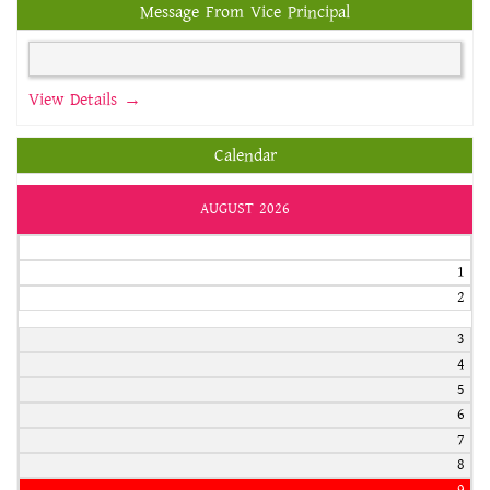
Message From Vice Principal
View Details →
Calendar
AUGUST 2026
1
2
3
4
5
6
7
8