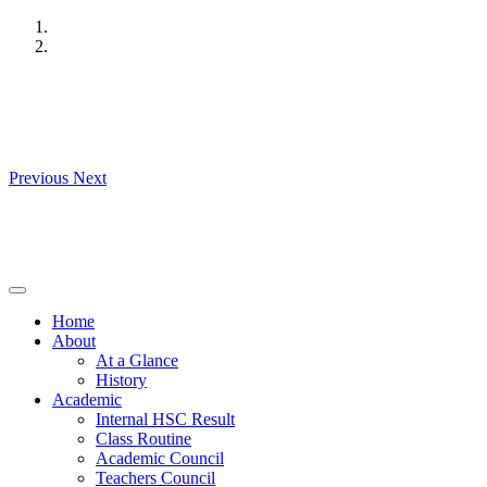
Skip
to
content
Previous
Next
Home
About
At a Glance
History
Academic
Internal HSC Result
Class Routine
Academic Council
Teachers Council