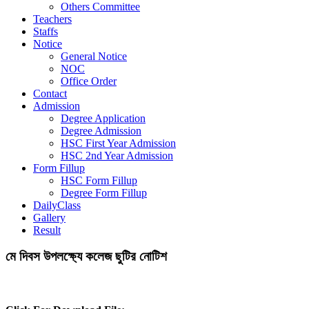
Others Committee
Teachers
Staffs
Notice
General Notice
NOC
Office Order
Contact
Admission
Degree Application
Degree Admission
HSC First Year Admission
HSC 2nd Year Admission
Form Fillup
HSC Form Fillup
Degree Form Fillup
DailyClass
Gallery
Result
মে দিবস উপলক্ষ্যে কলেজ ছুটির নোটিশ