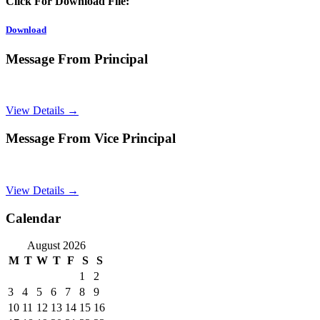
Click For Download File:
Download
Message From Principal
View Details →
Message From Vice Principal
View Details →
Calendar
August 2026
M
T
W
T
F
S
S
1
2
3
4
5
6
7
8
9
10
11
12
13
14
15
16