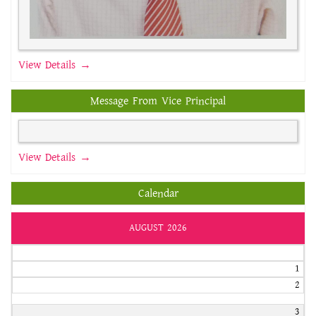
View Details →
Message From Vice Principal
View Details →
Calendar
AUGUST 2026
1
2
3