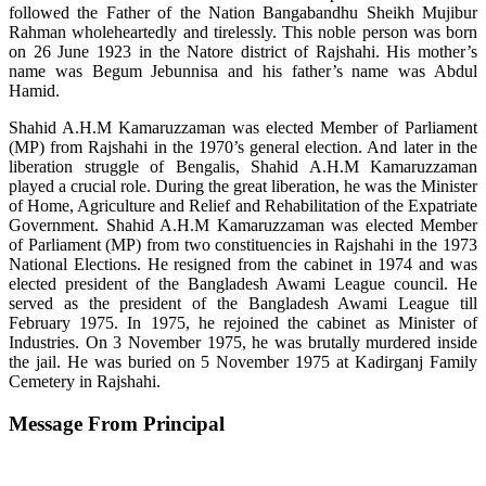
followed the Father of the Nation Bangabandhu Sheikh Mujibur
Rahman wholeheartedly and tirelessly. This noble person was born
on 26 June 1923 in the Natore district of Rajshahi. His mother’s
name was Begum Jebunnisa and his father’s name was Abdul
Hamid.
Shahid A.H.M Kamaruzzaman was elected Member of Parliament
(MP) from Rajshahi in the 1970’s general election. And later in the
liberation struggle of Bengalis, Shahid A.H.M Kamaruzzaman
played a crucial role. During the great liberation, he was the Minister
of Home, Agriculture and Relief and Rehabilitation of the Expatriate
Government. Shahid A.H.M Kamaruzzaman was elected Member
of Parliament (MP) from two constituencies in Rajshahi in the 1973
National Elections. He resigned from the cabinet in 1974 and was
elected president of the Bangladesh Awami League council. He
served as the president of the Bangladesh Awami League till
February 1975. In 1975, he rejoined the cabinet as Minister of
Industries. On 3 November 1975, he was brutally murdered inside
the jail. He was buried on 5 November 1975 at Kadirganj Family
Cemetery in Rajshahi.
Message From Principal