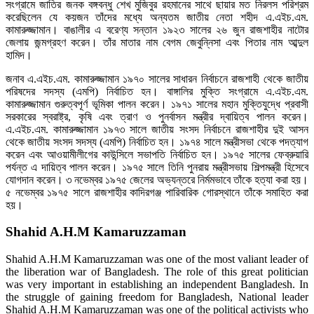
সংগ্রামে জাতির জনক বঙ্গবন্ধু শেখ মুজিবুর রহমানের সাথে ছায়ার মত নিরলস পরিশ্রম
করেছিলেন যে কয়জন তাঁদের মধ্যে অন্যতম জাতীয় নেতা শহীদ এ.এইচ.এম.
কামারুজ্জামান। বাঙালীর এ বরেণ্য সন্তান ১৯২৩ সালের ২৬ জুন রাজশাহীর নাটোর
জেলায় জন্মগ্রহণ করেন। তাঁর মাতার নাম বেগম জেবুন্নিসা এবং পিতার নাম আব্দুল
হামিদ।
জনাব এ.এইচ.এম. কামারুজ্জামান ১৯৭০ সালের সাধারন নির্বাচনে রাজশাহী থেকে জাতীয়
পরিষদের সদস্য (এমপি) নির্বাচিত হন। বাঙ্গালির মুক্তি সংগ্রামে এ.এইচ.এম.
কামারুজ্জামান গুরুত্বপূর্ণ ভূমিকা পালন করেন। ১৯৭১ সালের মহান মুক্তিযুদ্ধে প্রবাসী
সরকারের স্বরাষ্ট্র, কৃষি এবং ত্রাণ ও পুনর্বাসন মন্ত্রীর দ্বায়িত্ব পালন করেন।
এ.এইচ.এম. কামারুজ্জামান ১৯৭৩ সালে জাতীয় সংসদ নির্বাচনে রাজশাহীর দুই আসন
থেকে জাতীয় সংসদ সদস্য (এমপি) নির্বাচিত হন। ১৯৭৪ সালে মন্ত্রীসভা থেকে পদত্যাগ
করেন এবং আওয়ামীলীগের কাউন্সিলে সভাপতি নির্বাচিত হন। ১৯৭৫ সালের ফেব্রুয়ারি
পর্যন্ত এ দায়িত্ব পালন করেন। ১৯৭৫ সালে তিনি পুনরায় মন্ত্রীসভায় শিল্পমন্ত্রী হিসেবে
যোগদান করেন। ৩ নভেম্বর ১৯৭৫ জেলের অভ্যন্তরে নির্মমভাবে তাঁকে হত্যা করা হয়।
৫ নভেম্বর ১৯৭৫ সালে রাজশাহীর কাদিরগঞ্জ পারিবারিক গোরস্থানে তাঁকে সমাহিত করা
হয়।
Shahid A.H.M Kamaruzzaman
Shahid A.H.M Kamaruzzaman was one of the most valiant leader of
the liberation war of Bangladesh. The role of this great politician
was very important in establishing an independent Bangladesh. In
the struggle of gaining freedom for Bangladesh, National leader
Shahid A.H.M Kamaruzzaman was one of the political activists who