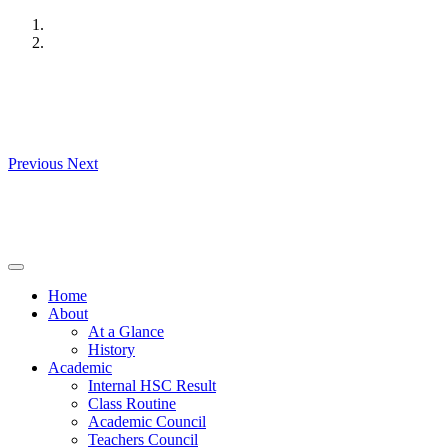
Skip
to
content
Previous
Next
Home
About
At a Glance
History
Academic
Internal HSC Result
Class Routine
Academic Council
Teachers Council