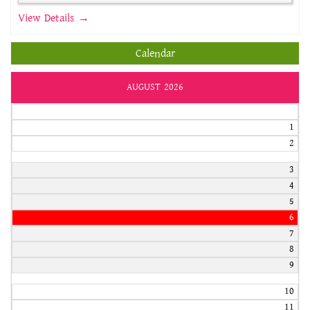
View Details →
Calendar
AUGUST 2026
1
2
3
4
5
6
7
8
9
10
11