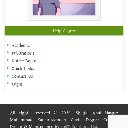
Help Center
Academic
Publications
Notice Board
Quick Links
Contact Us
Login
All rights reserved © 2026, Shahid Abul Hasnat
Muhammad Kamaruzzaman Govt. Degree College.
Design & Maintenance by
rajIT Solutions Ltd.