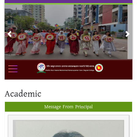
Skip
to
content
Previous
Nex
Academic
Message From Principal