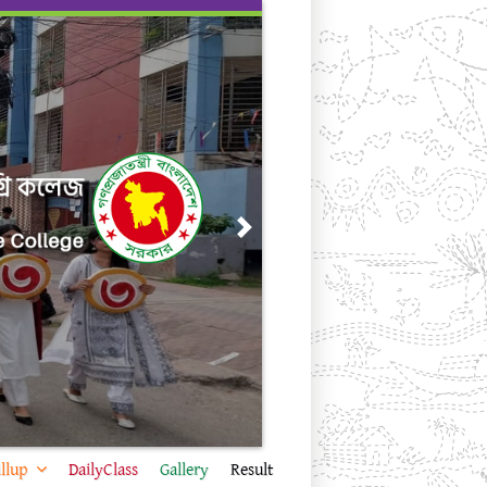
Next
llup
DailyClass
Gallery
Result