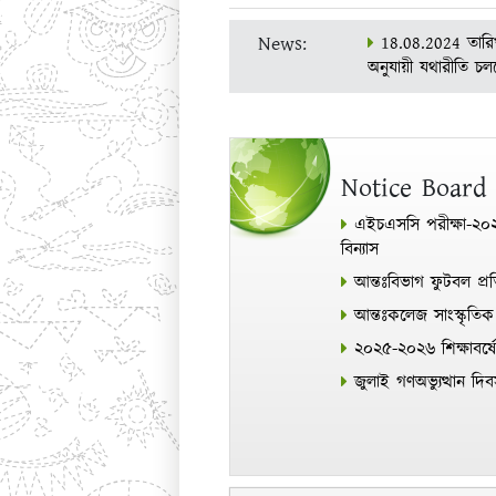
News:
18.08.2024 তারিখ
অনুযায়ী যথারীতি চল
এইচএসসি ২০২৪ পরী
2024-2025 শিক্ষাব
Notice Board
এইচএসসি পরীক্ষা-২০
বিন্যাস
আন্তঃবিভাগ ফুটবল প্রতি
আন্তঃকলেজ সাংস্কৃতিক
২০২৫-২০২৬ শিক্ষাবর্ষে
জুলাই গণঅভ্যুত্থান দ