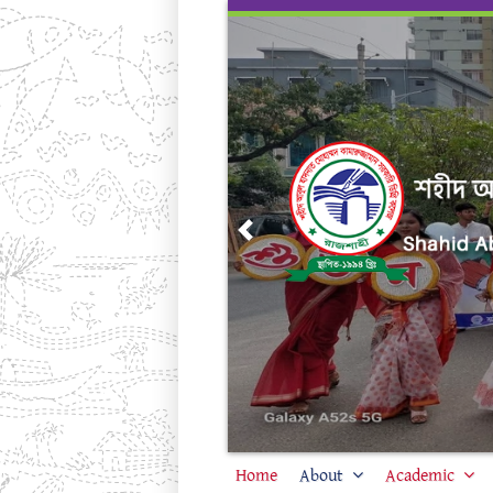
Skip
to
content
Previous
Home
About
Academic