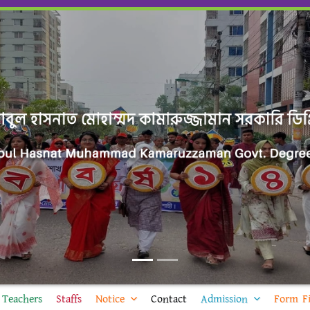
Teachers
Staffs
Notice
Contact
Admission
Form Fi