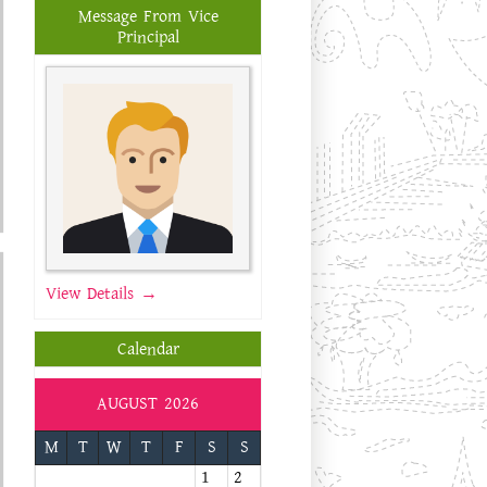
Message From Vice
Principal
View Details →
Calendar
AUGUST 2026
M
T
W
T
F
S
S
1
2