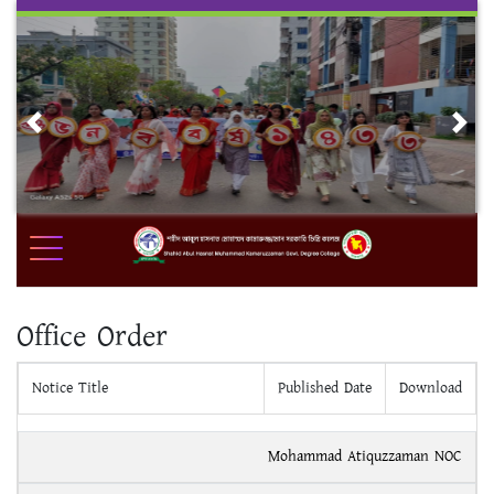
Skip
to
content
Previous
Nex
Office Order
Notice Title
Published Date
Download
Mohammad Atiquzzaman NOC