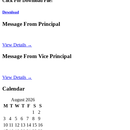
Click For Download File:
Download
Message From Principal
View Details →
Message From Vice Principal
View Details →
Calendar
August 2026
M
T
W
T
F
S
S
1
2
3
4
5
6
7
8
9
10
11
12
13
14
15
16