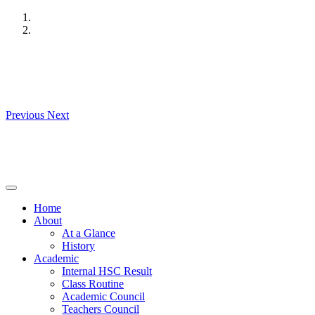
Skip
to
content
Previous
Next
Home
About
At a Glance
History
Academic
Internal HSC Result
Class Routine
Academic Council
Teachers Council