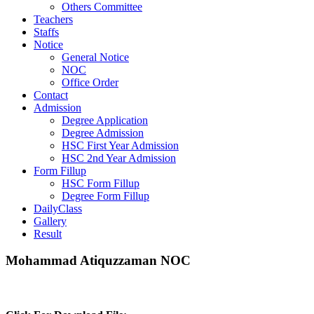
Others Committee
Teachers
Staffs
Notice
General Notice
NOC
Office Order
Contact
Admission
Degree Application
Degree Admission
HSC First Year Admission
HSC 2nd Year Admission
Form Fillup
HSC Form Fillup
Degree Form Fillup
DailyClass
Gallery
Result
Mohammad Atiquzzaman NOC