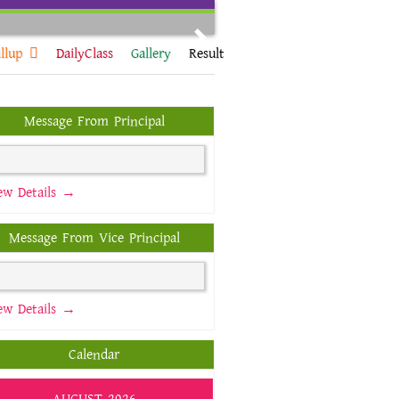
Next
llup
DailyClass
Gallery
Result
Message From Principal
ew Details →
Message From Vice Principal
ew Details →
Calendar