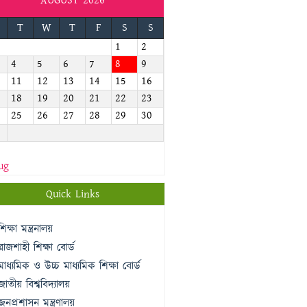
AUGUST 2026
T
W
T
F
S
S
1
2
4
5
6
7
8
9
11
12
13
14
15
16
18
19
20
21
22
23
25
26
27
28
29
30
ug
Quick Links
শিক্ষা মন্ত্রনালয়
রাজশাহী শিক্ষা বোর্ড
মাধ্যমিক ও উচ্চ মাধ্যমিক শিক্ষা বোর্ড
জাতীয় বিশ্ববিদ্যালয়
জনপ্রশাসন মন্ত্রণালয়