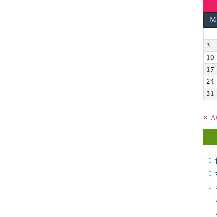
M
3
10
17
24
31
« A