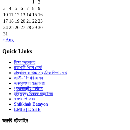
1
2
3
4
5
6
7
8
9
10
11
12
13
14
15
16
17
18
19
20
21
22
23
24
25
26
27
28
29
30
31
« Aug
Quick Links
শিক্ষা মন্ত্রনালয়
রাজশাহী শিক্ষা বোর্ড
মাধ্যমিক ও উচ্চ মাধ্যমিক শিক্ষা বোর্ড
জাতীয় বিশ্ববিদ্যালয়
জনপ্রশাসন মন্ত্রণালয়
প্রধানমন্ত্রীর কার্যালয়
মুক্তিযুদ্ধ বিষয়ক মন্ত্রণালয়
বাংলাদেশ ফরম
Shikkhak Batayon
EMIS | DSHE
জরুরি হটলাইন