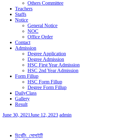
Others Committee
Teachers
Staffs
Notice
General Notice
NOC
Office Order
Contact
Admission
Degree Application
Degree Admission
HSC First Year Admission
HSC 2nd Year Admission
Form Fillup
HSC Form Fillup
Degree Form Fillup
DailyClass
Gallery
Result
June 30, 2021
June 12, 2023
admin
ডিবেটিং সোসাইটি