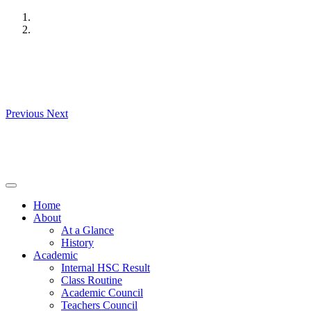
Skip
to
content
Previous
Next
Home
About
At a Glance
History
Academic
Internal HSC Result
Class Routine
Academic Council
Teachers Council