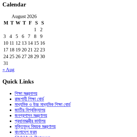
Calendar
August 2026
M
T
W
T
F
S
S
1
2
3
4
5
6
7
8
9
10
11
12
13
14
15
16
17
18
19
20
21
22
23
24
25
26
27
28
29
30
31
« Aug
Quick Links
শিক্ষা মন্ত্রনালয়
রাজশাহী শিক্ষা বোর্ড
মাধ্যমিক ও উচ্চ মাধ্যমিক শিক্ষা বোর্ড
জাতীয় বিশ্ববিদ্যালয়
জনপ্রশাসন মন্ত্রণালয়
প্রধানমন্ত্রীর কার্যালয়
মুক্তিযুদ্ধ বিষয়ক মন্ত্রণালয়
বাংলাদেশ ফরম