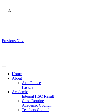
Skip
to
content
Previous
Next
Home
About
At a Glance
History
Academic
Internal HSC Result
Class Routine
Academic Council
Teachers Council