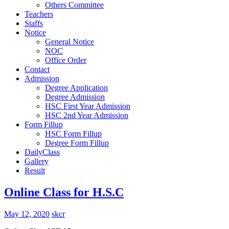
Others Committee
Teachers
Staffs
Notice
General Notice
NOC
Office Order
Contact
Admission
Degree Application
Degree Admission
HSC First Year Admission
HSC 2nd Year Admission
Form Fillup
HSC Form Fillup
Degree Form Fillup
DailyClass
Gallery
Result
Online Class for H.S.C
May 12, 2020
skcr