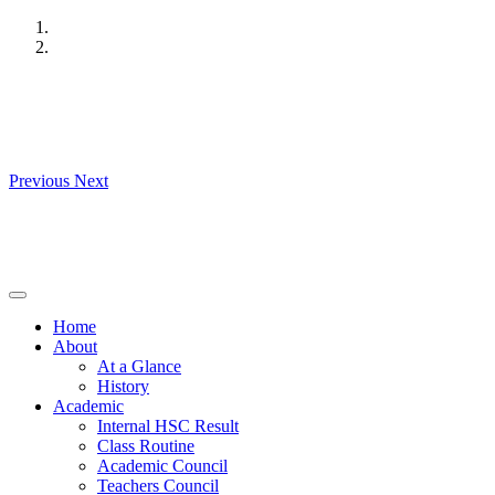
Skip
to
content
Previous
Next
Home
About
At a Glance
History
Academic
Internal HSC Result
Class Routine
Academic Council
Teachers Council