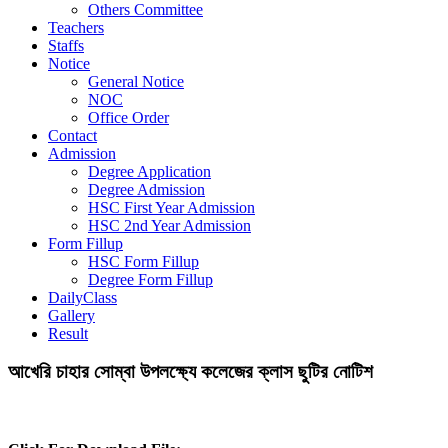
Others Committee
Teachers
Staffs
Notice
General Notice
NOC
Office Order
Contact
Admission
Degree Application
Degree Admission
HSC First Year Admission
HSC 2nd Year Admission
Form Fillup
HSC Form Fillup
Degree Form Fillup
DailyClass
Gallery
Result
আখেরি চাহার সোম্বা উপলক্ষ্যে কলেজের ক্লাস ছুটির নোটিশ