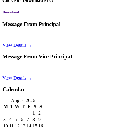
Click For Download File:
Download
Message From Principal
View Details →
Message From Vice Principal
View Details →
Calendar
August 2026
M
T
W
T
F
S
S
1
2
3
4
5
6
7
8
9
10
11
12
13
14
15
16