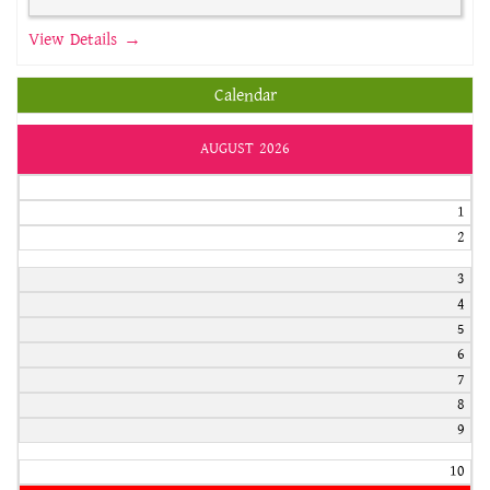
View Details →
Calendar
AUGUST 2026
1
2
3
4
5
6
7
8
9
10