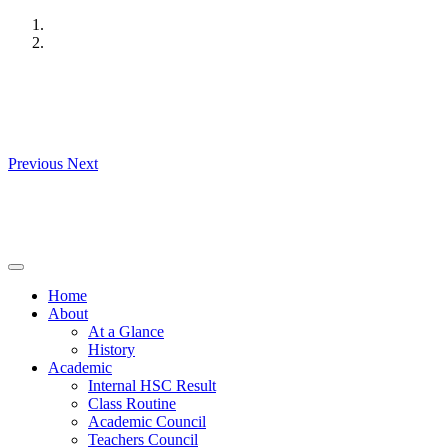
Skip
to
content
Previous
Next
Home
About
At a Glance
History
Academic
Internal HSC Result
Class Routine
Academic Council
Teachers Council