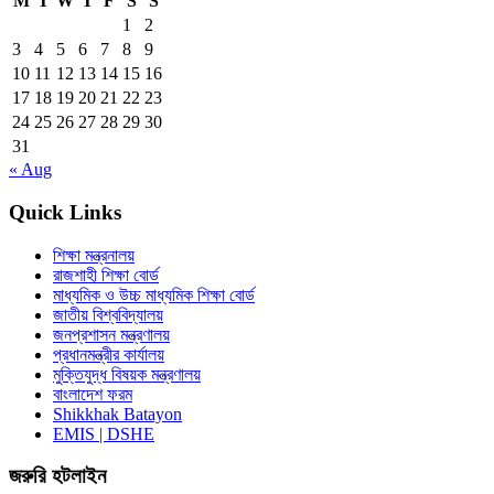
M
T
W
T
F
S
S
1
2
3
4
5
6
7
8
9
10
11
12
13
14
15
16
17
18
19
20
21
22
23
24
25
26
27
28
29
30
31
« Aug
Quick Links
শিক্ষা মন্ত্রনালয়
রাজশাহী শিক্ষা বোর্ড
মাধ্যমিক ও উচ্চ মাধ্যমিক শিক্ষা বোর্ড
জাতীয় বিশ্ববিদ্যালয়
জনপ্রশাসন মন্ত্রণালয়
প্রধানমন্ত্রীর কার্যালয়
মুক্তিযুদ্ধ বিষয়ক মন্ত্রণালয়
বাংলাদেশ ফরম
Shikkhak Batayon
EMIS | DSHE
জরুরি হটলাইন