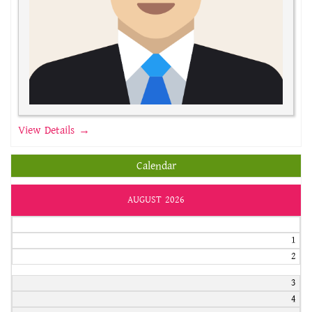
View Details →
Calendar
AUGUST 2026
1
2
3
4