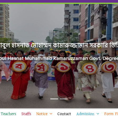
Teachers
Staffs
Notice
Contact
Admission
Form Fi