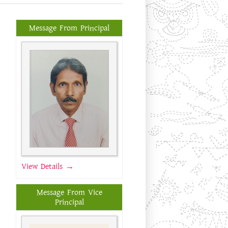
Message From Principal
View Details →
Message From Vice
Principal