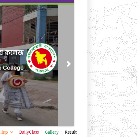
Next
llup
DailyClass
Gallery
Result