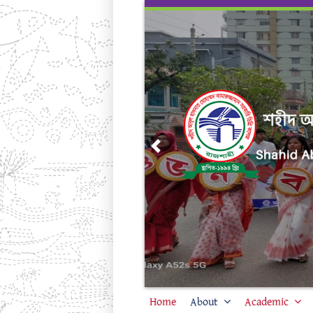
Skip
to
content
Previous
Home
About
Academic