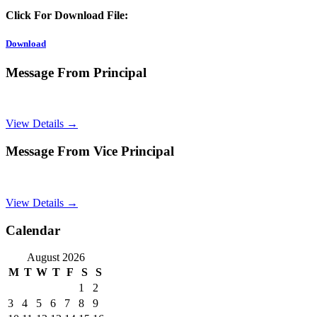
Click For Download File:
Download
Message From Principal
View Details →
Message From Vice Principal
View Details →
Calendar
August 2026
M
T
W
T
F
S
S
1
2
3
4
5
6
7
8
9