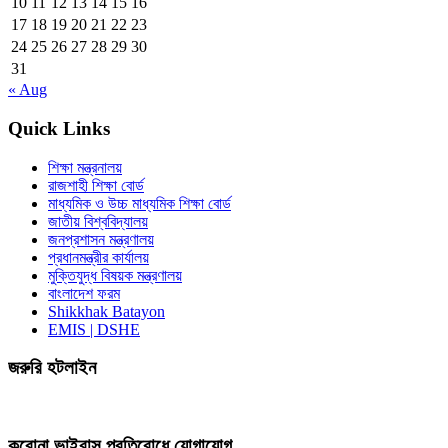
10
11
12
13
14
15
16
17
18
19
20
21
22
23
24
25
26
27
28
29
30
31
« Aug
Quick Links
শিক্ষা মন্ত্রনালয়
রাজশাহী শিক্ষা বোর্ড
মাধ্যমিক ও উচ্চ মাধ্যমিক শিক্ষা বোর্ড
জাতীয় বিশ্ববিদ্যালয়
জনপ্রশাসন মন্ত্রণালয়
প্রধানমন্ত্রীর কার্যালয়
মুক্তিযুদ্ধ বিষয়ক মন্ত্রণালয়
বাংলাদেশ ফরম
Shikkhak Batayon
EMIS | DSHE
জরুরি হটলাইন
করোনা ভাইরাস প্রতিরোধে যোগাযোগ