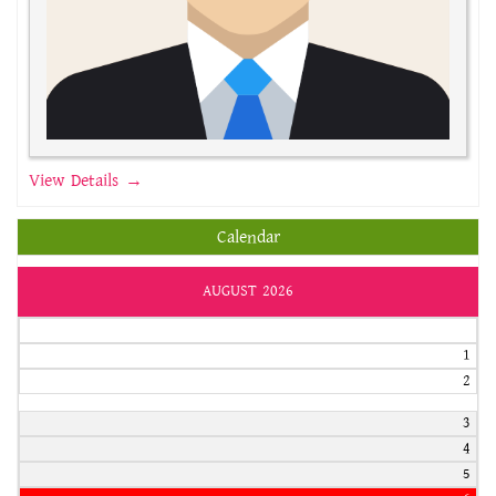
View Details →
Calendar
AUGUST 2026
1
2
3
4
5