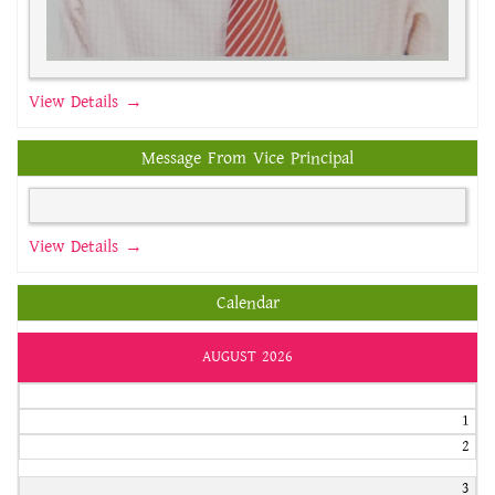
View Details →
Message From Vice Principal
View Details →
Calendar
AUGUST 2026
1
2
3