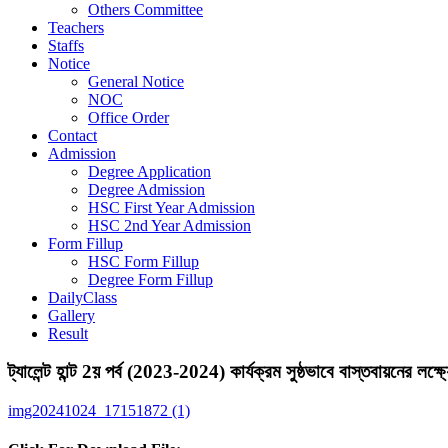
Others Committee
Teachers
Staffs
Notice
General Notice
NOC
Office Order
Contact
Admission
Degree Application
Degree Admission
HSC First Year Admission
HSC 2nd Year Admission
Form Fillup
HSC Form Fillup
Degree Form Fillup
DailyClass
Gallery
Result
ট্যালেন্ট হান্ট 2য় পর্ব (2023-2024) কার্যক্রম সুষ্ঠভাবে বাস্তবায়নের ল
img20241024_17151872 (1)