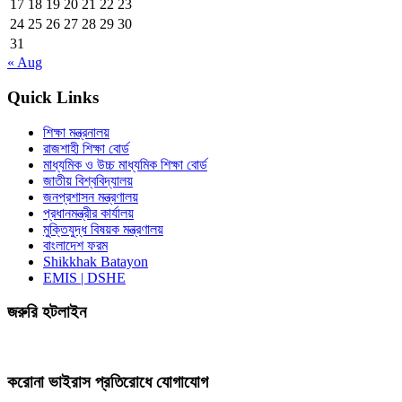
17
18
19
20
21
22
23
24
25
26
27
28
29
30
31
« Aug
Quick Links
শিক্ষা মন্ত্রনালয়
রাজশাহী শিক্ষা বোর্ড
মাধ্যমিক ও উচ্চ মাধ্যমিক শিক্ষা বোর্ড
জাতীয় বিশ্ববিদ্যালয়
জনপ্রশাসন মন্ত্রণালয়
প্রধানমন্ত্রীর কার্যালয়
মুক্তিযুদ্ধ বিষয়ক মন্ত্রণালয়
বাংলাদেশ ফরম
Shikkhak Batayon
EMIS | DSHE
জরুরি হটলাইন
করোনা ভাইরাস প্রতিরোধে যোগাযোগ