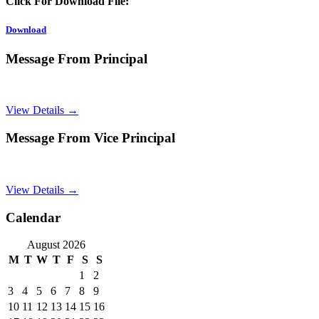
Click For Download File:
Download
Message From Principal
View Details →
Message From Vice Principal
View Details →
Calendar
August 2026
M
T
W
T
F
S
S
1
2
3
4
5
6
7
8
9
10
11
12
13
14
15
16