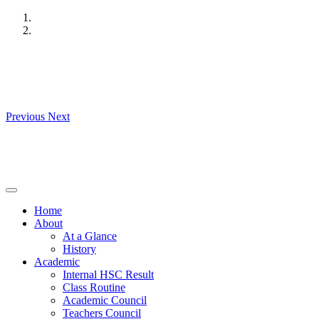
Skip
to
content
Previous
Next
Home
About
At a Glance
History
Academic
Internal HSC Result
Class Routine
Academic Council
Teachers Council