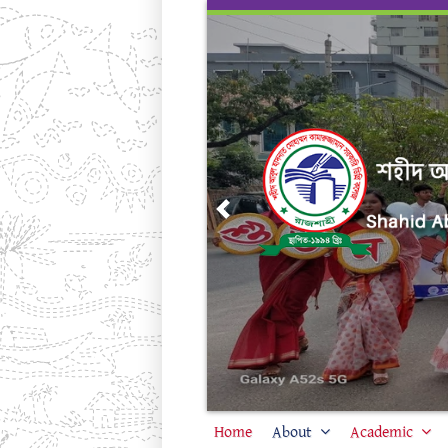
Skip
to
content
Previous
Home
About
Academic