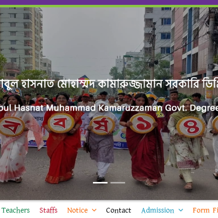
Teachers
Staffs
Notice
Contact
Admission
Form Fi