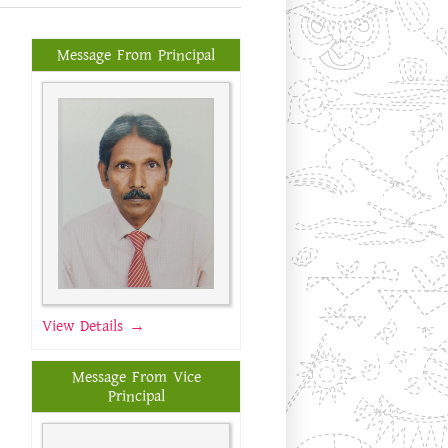
Message From Principal
View Details →
Message From Vice
Principal