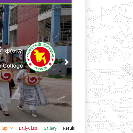
Next
llup
DailyClass
Gallery
Result