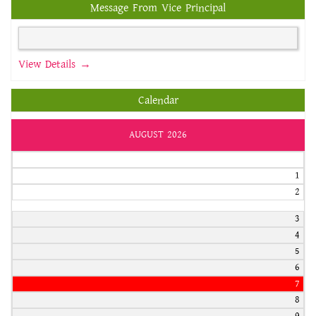
Message From Vice Principal
View Details →
Calendar
AUGUST 2026
1
2
3
4
5
6
7
8