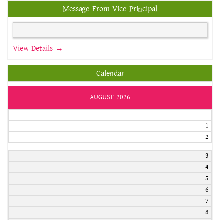
Message From Vice Principal
View Details →
Calendar
AUGUST 2026
1
2
3
4
5
6
7
8