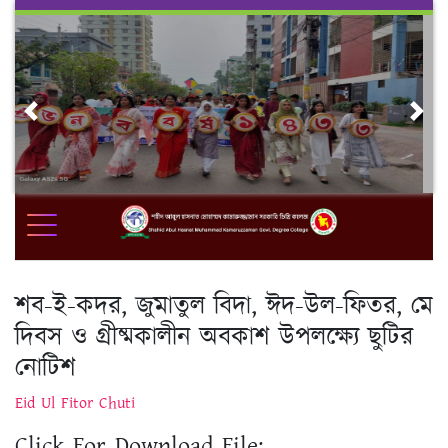
Skip
to
content
Previous
Nex
শব-ই-কদর, জুমাতুল বিদা, ঈদ-উল-ফিতর, মে
দিবস ও গ্রীষ্মকালীন অবকাশ উপলক্ষ্যে ছুটির
নোটিশ
Eid Ul Fitor Chuti
Click For Download File: