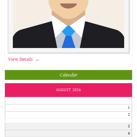
View Details →
Calendar
AUGUST 2026
1
2
3
4