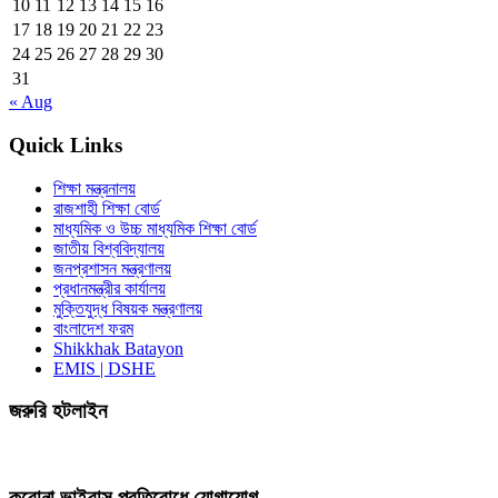
10
11
12
13
14
15
16
17
18
19
20
21
22
23
24
25
26
27
28
29
30
31
« Aug
Quick Links
শিক্ষা মন্ত্রনালয়
রাজশাহী শিক্ষা বোর্ড
মাধ্যমিক ও উচ্চ মাধ্যমিক শিক্ষা বোর্ড
জাতীয় বিশ্ববিদ্যালয়
জনপ্রশাসন মন্ত্রণালয়
প্রধানমন্ত্রীর কার্যালয়
মুক্তিযুদ্ধ বিষয়ক মন্ত্রণালয়
বাংলাদেশ ফরম
Shikkhak Batayon
EMIS | DSHE
জরুরি হটলাইন
করোনা ভাইরাস প্রতিরোধে যোগাযোগ