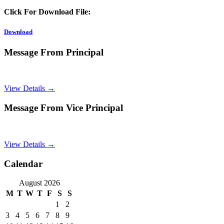
Click For Download File:
Download
Message From Principal
View Details →
Message From Vice Principal
View Details →
Calendar
August 2026
M
T
W
T
F
S
S
1
2
3
4
5
6
7
8
9