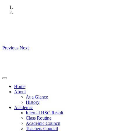
Skip
to
content
Previous
Next
Home
About
At a Glance
History
Academic
Internal HSC Result
Class Routine
Academic Council
Teachers Council