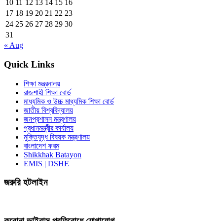
10
11
12
13
14
15
16
17
18
19
20
21
22
23
24
25
26
27
28
29
30
31
« Aug
Quick Links
শিক্ষা মন্ত্রনালয়
রাজশাহী শিক্ষা বোর্ড
মাধ্যমিক ও উচ্চ মাধ্যমিক শিক্ষা বোর্ড
জাতীয় বিশ্ববিদ্যালয়
জনপ্রশাসন মন্ত্রণালয়
প্রধানমন্ত্রীর কার্যালয়
মুক্তিযুদ্ধ বিষয়ক মন্ত্রণালয়
বাংলাদেশ ফরম
Shikkhak Batayon
EMIS | DSHE
জরুরি হটলাইন
করোনা ভাইরাস প্রতিরোধে যোগাযোগ