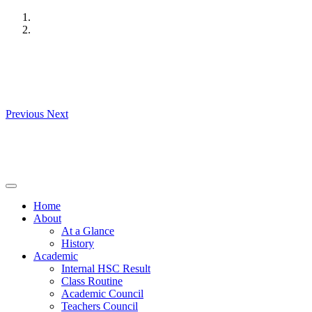
Skip
to
content
Previous
Next
Home
About
At a Glance
History
Academic
Internal HSC Result
Class Routine
Academic Council
Teachers Council