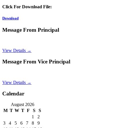
Click For Download File:
Download
Message From Principal
View Details →
Message From Vice Principal
View Details →
Calendar
August 2026
M
T
W
T
F
S
S
1
2
3
4
5
6
7
8
9