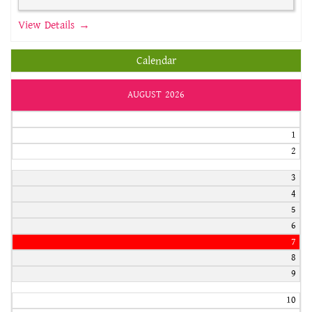
View Details →
Calendar
AUGUST 2026
1
2
3
4
5
6
7
8
9
10