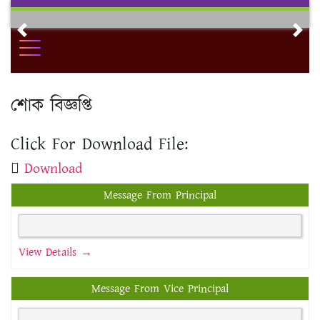
Skip
to
Previous
Nex
content
শোক বিজ্ঞপ্তি
Click For Download File:
Download
Message From Principal
View Details →
Message From Vice Principal