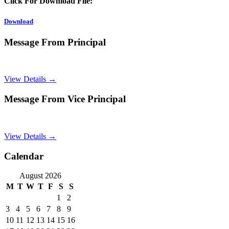
Click For Download File:
Download
Message From Principal
View Details →
Message From Vice Principal
View Details →
Calendar
August 2026
M
T
W
T
F
S
S
1
2
3
4
5
6
7
8
9
10
11
12
13
14
15
16