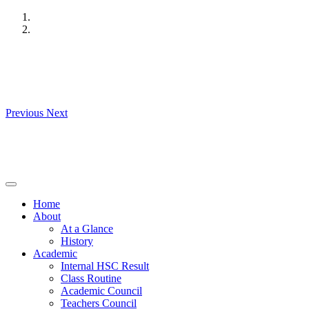
Skip
to
content
Previous
Next
Home
About
At a Glance
History
Academic
Internal HSC Result
Class Routine
Academic Council
Teachers Council