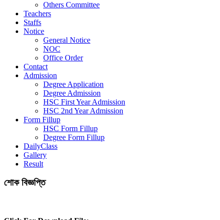
Others Committee
Teachers
Staffs
Notice
General Notice
NOC
Office Order
Contact
Admission
Degree Application
Degree Admission
HSC First Year Admission
HSC 2nd Year Admission
Form Fillup
HSC Form Fillup
Degree Form Fillup
DailyClass
Gallery
Result
শোক বিজ্ঞপ্তি