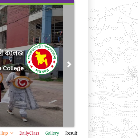
Next
llup
DailyClass
Gallery
Result