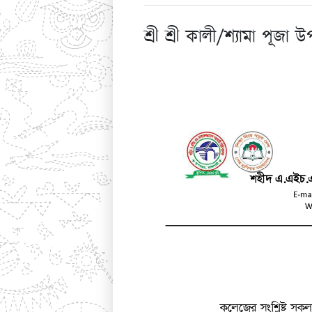
শ্রী শ্রী কালী/শ্যামা পূজা উ