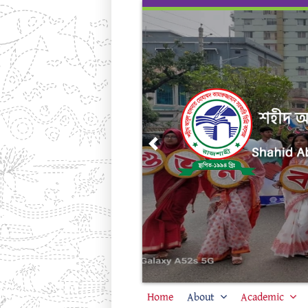
Skip
to
content
Previous
Home
About
Academic