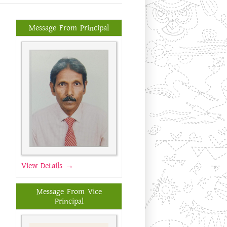
Message From Principal
View Details →
Message From Vice
Principal