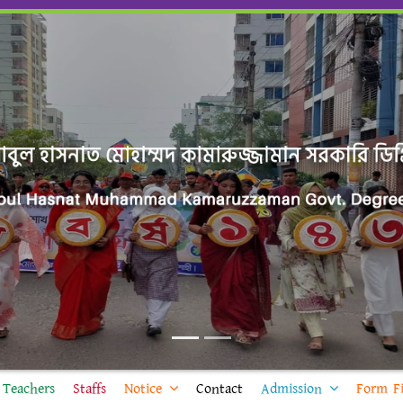
Teachers
Staffs
Notice
Contact
Admission
Form Fi