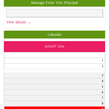
Message From Vice Principal
View Details →
Calendar
AUGUST 2026
1
2
3
4
5
6
7
8