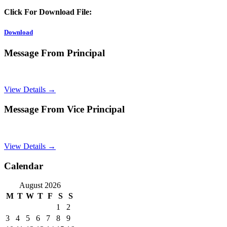
Click For Download File:
Download
Message From Principal
View Details →
Message From Vice Principal
View Details →
Calendar
August 2026
M
T
W
T
F
S
S
1
2
3
4
5
6
7
8
9