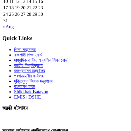
10
11
12
13
14
15
16
17
18
19
20
21
22
23
24
25
26
27
28
29
30
31
« Aug
Quick Links
শিক্ষা মন্ত্রনালয়
রাজশাহী শিক্ষা বোর্ড
মাধ্যমিক ও উচ্চ মাধ্যমিক শিক্ষা বোর্ড
জাতীয় বিশ্ববিদ্যালয়
জনপ্রশাসন মন্ত্রণালয়
প্রধানমন্ত্রীর কার্যালয়
মুক্তিযুদ্ধ বিষয়ক মন্ত্রণালয়
বাংলাদেশ ফরম
Shikkhak Batayon
EMIS | DSHE
জরুরি হটলাইন
করোনা ভাইরাস প্রতিরোধে যোগাযোগ