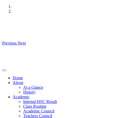
Skip
to
content
Previous
Next
Home
About
At a Glance
History
Academic
Internal HSC Result
Class Routine
Academic Council
Teachers Council