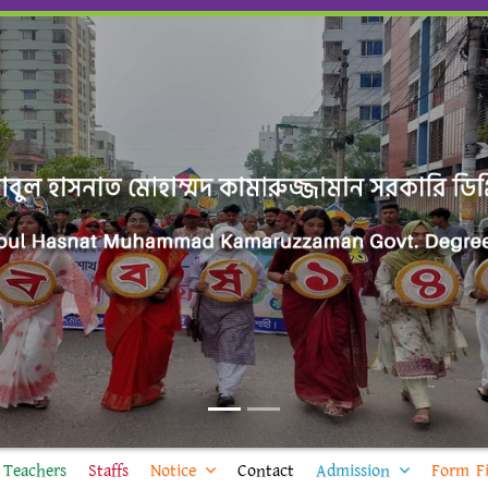
Teachers
Staffs
Notice
Contact
Admission
Form Fi