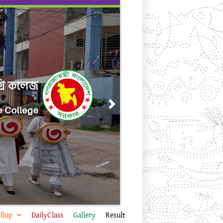
Next
llup
DailyClass
Gallery
Result