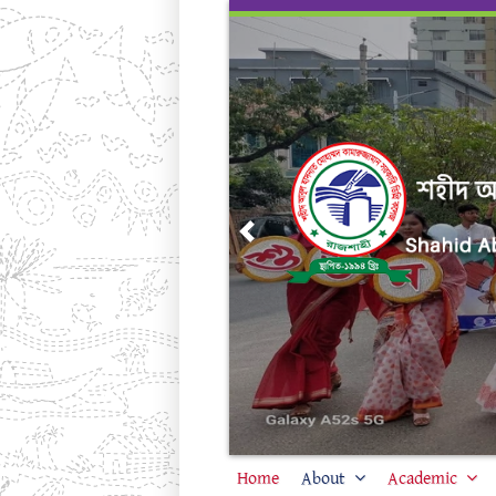
Skip
to
content
Previous
Home
About
Academic