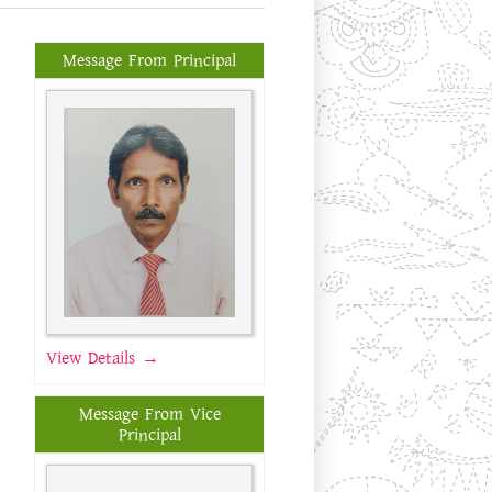
Message From Principal
View Details →
Message From Vice
Principal