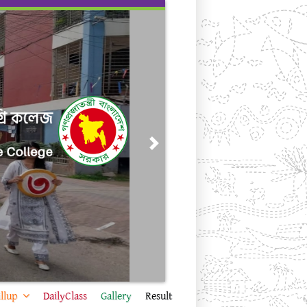
Next
llup
DailyClass
Gallery
Result