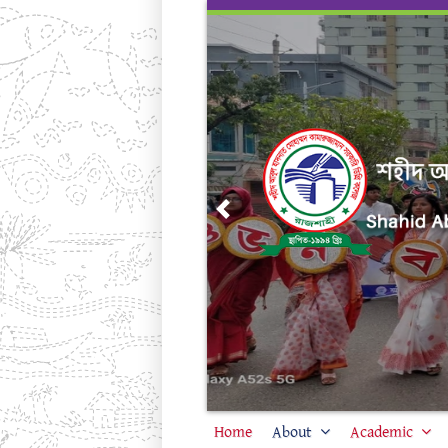
Skip
to
content
Previous
Home
About
Academic