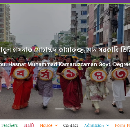
Teachers
Staffs
Notice
Contact
Admission
Form Fi