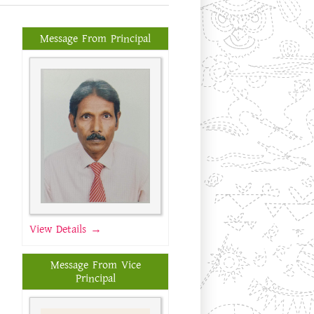
Message From Principal
View Details →
Message From Vice
Principal