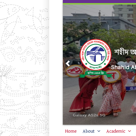
Skip
to
content
Previous
Home
About
Academic