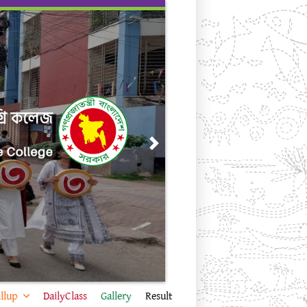
Next
llup
DailyClass
Gallery
Result