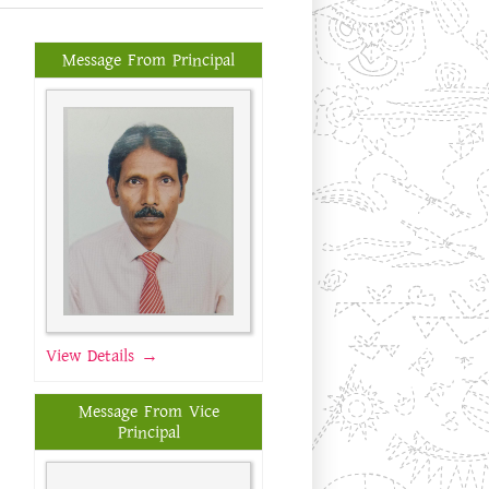
Message From Principal
View Details →
Message From Vice
Principal