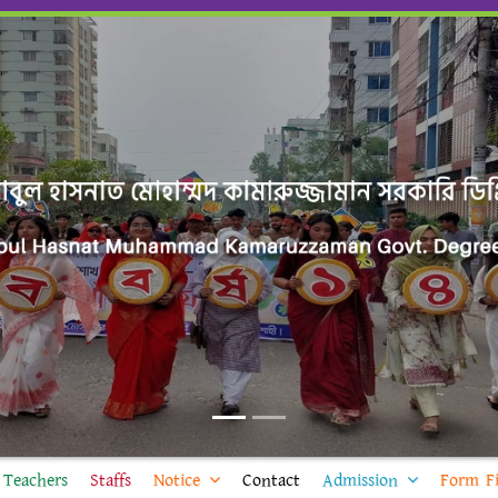
Teachers
Staffs
Notice
Contact
Admission
Form Fi