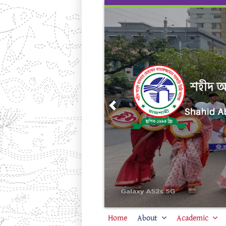
Skip
to
content
Previous
Home
About
Academic