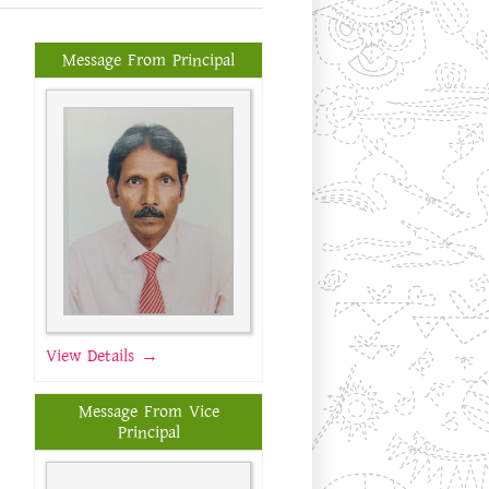
Message From Principal
View Details →
Message From Vice
Principal