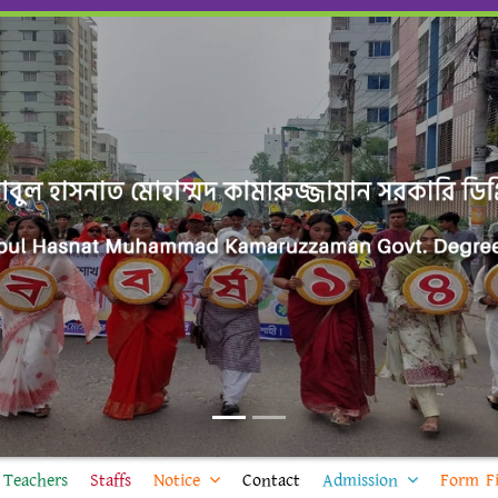
Teachers
Staffs
Notice
Contact
Admission
Form Fi