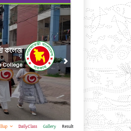
Next
llup
DailyClass
Gallery
Result