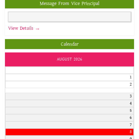
Message From Vice Principal
View Details →
Calendar
AUGUST 2026
1
2
3
4
5
6
7
8