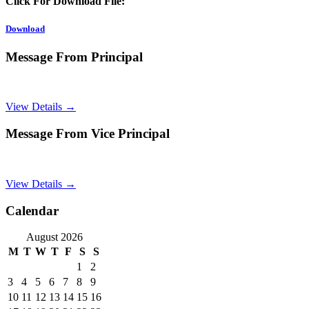
Click For Download File:
Download
Message From Principal
View Details →
Message From Vice Principal
View Details →
Calendar
August 2026
M
T
W
T
F
S
S
1
2
3
4
5
6
7
8
9
10
11
12
13
14
15
16