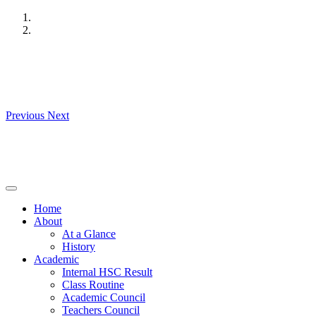
Skip
to
content
Previous
Next
Home
About
At a Glance
History
Academic
Internal HSC Result
Class Routine
Academic Council
Teachers Council