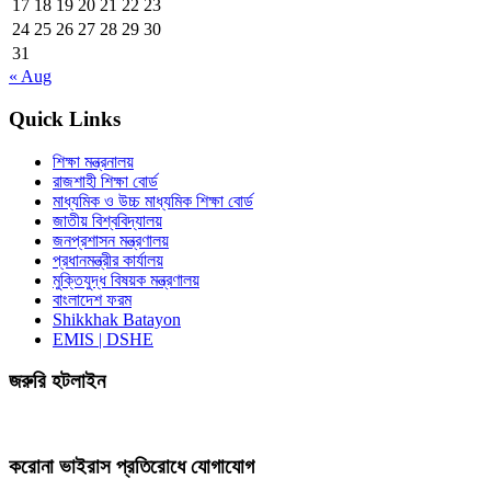
17
18
19
20
21
22
23
24
25
26
27
28
29
30
31
« Aug
Quick Links
শিক্ষা মন্ত্রনালয়
রাজশাহী শিক্ষা বোর্ড
মাধ্যমিক ও উচ্চ মাধ্যমিক শিক্ষা বোর্ড
জাতীয় বিশ্ববিদ্যালয়
জনপ্রশাসন মন্ত্রণালয়
প্রধানমন্ত্রীর কার্যালয়
মুক্তিযুদ্ধ বিষয়ক মন্ত্রণালয়
বাংলাদেশ ফরম
Shikkhak Batayon
EMIS | DSHE
জরুরি হটলাইন
করোনা ভাইরাস প্রতিরোধে যোগাযোগ