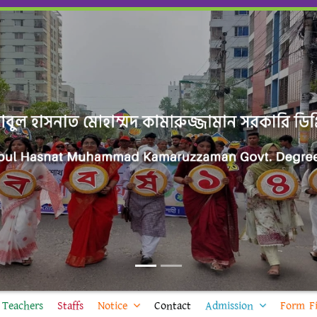
Teachers
Staffs
Notice
Contact
Admission
Form Fi