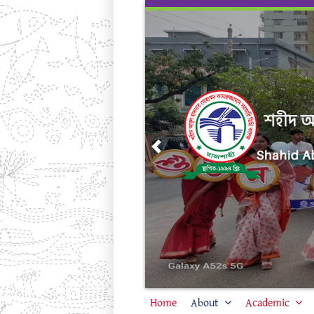
Skip
to
content
Previous
Home
About
Academic