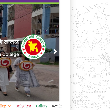
Next
llup
DailyClass
Gallery
Result