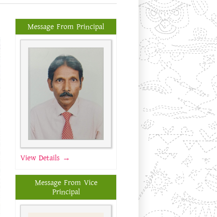
Message From Principal
View Details →
Message From Vice
Principal