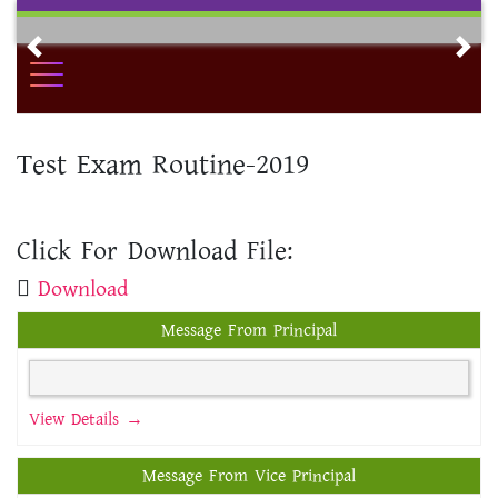
Skip
to
Previous
Nex
content
Test Exam Routine-2019
Click For Download File:
Download
Message From Principal
View Details →
Message From Vice Principal