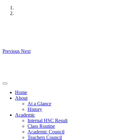
Skip
to
content
Previous
Next
Home
About
At a Glance
History
Academic
Internal HSC Result
Class Routine
Academic Council
Teachers Council