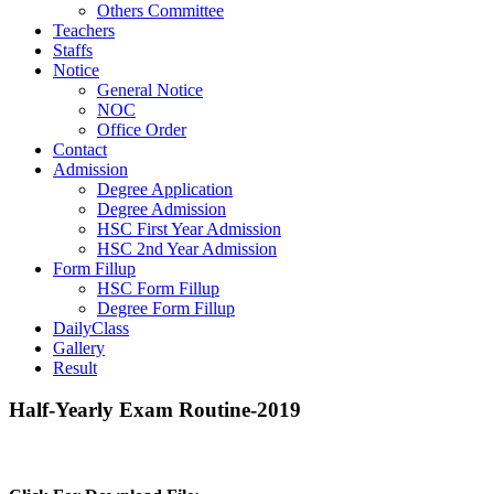
Others Committee
Teachers
Staffs
Notice
General Notice
NOC
Office Order
Contact
Admission
Degree Application
Degree Admission
HSC First Year Admission
HSC 2nd Year Admission
Form Fillup
HSC Form Fillup
Degree Form Fillup
DailyClass
Gallery
Result
Half-Yearly Exam Routine-2019