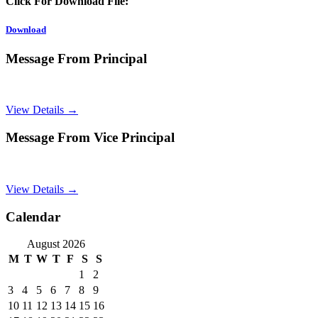
Click For Download File:
Download
Message From Principal
View Details →
Message From Vice Principal
View Details →
Calendar
August 2026
M
T
W
T
F
S
S
1
2
3
4
5
6
7
8
9
10
11
12
13
14
15
16