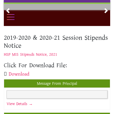
Skip
to
Previous
Nex
content
2019-2020 & 2020-21 Session Stipends
Notice
HSP MIS
Stipends Notice, 2021
Click For Download File:
Download
Message From Principal
View Details →