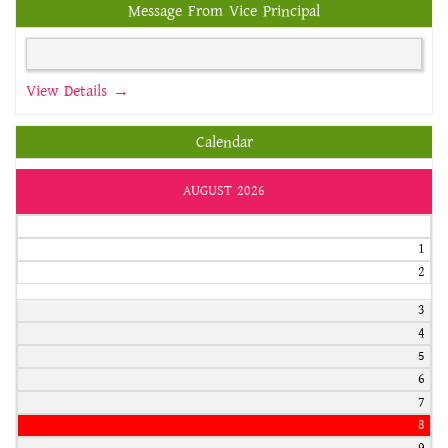
Message From Vice Principal
View Details →
Calendar
AUGUST 2026
1
2
3
4
5
6
7
8