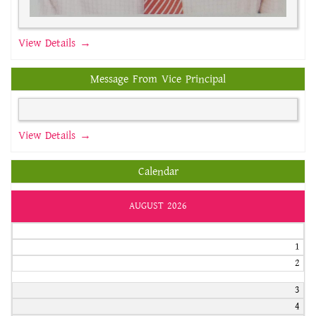
View Details →
Message From Vice Principal
View Details →
Calendar
AUGUST 2026
1
2
3
4