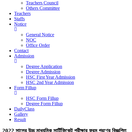
Teachers Council
Others Committee
Teachers
Staffs
Notice
General Notice
NOC
Office Order
Contact
Admission
Degree Application
Degree Admission
HSC First Year Admission
HSC 2nd Year Admission
Form Fillup
HSC Form Fillup
Degree Form Fillup
DailyClass
Gallery
Result
2022 সালের উচ্চ মাধ্যমিক সার্টিফিকেট পরীক্ষার ফরম পূরণের বিজ্ঞপ্তি