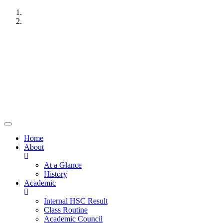
Skip
to
content
Previous
Next
Home
About
At a Glance
History
Academic
Internal HSC Result
Class Routine
Academic Council