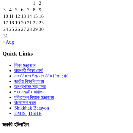
1
2
3
4
5
6
7
8
9
10
11
12
13
14
15
16
17
18
19
20
21
22
23
24
25
26
27
28
29
30
31
« Aug
Quick Links
শিক্ষা মন্ত্রনালয়
রাজশাহী শিক্ষা বোর্ড
মাধ্যমিক ও উচ্চ মাধ্যমিক শিক্ষা বোর্ড
জাতীয় বিশ্ববিদ্যালয়
জনপ্রশাসন মন্ত্রণালয়
প্রধানমন্ত্রীর কার্যালয়
মুক্তিযুদ্ধ বিষয়ক মন্ত্রণালয়
বাংলাদেশ ফরম
Shikkhak Batayon
EMIS | DSHE
জরুরি হটলাইন