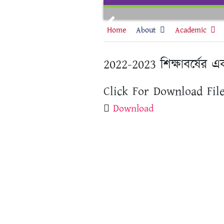
Skip
to
Previous
content
Home
About
Academic
2022-2023 শিক্ষাবর্ষের এক
Click For Download File
Download