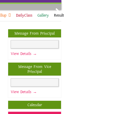
Next
llup
DailyClass
Gallery
Result
Message From Principal
View Details →
Message From Vice
Principal
View Details →
Calendar