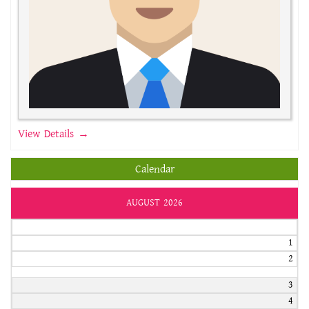
View Details →
Calendar
AUGUST 2026
1
2
3
4