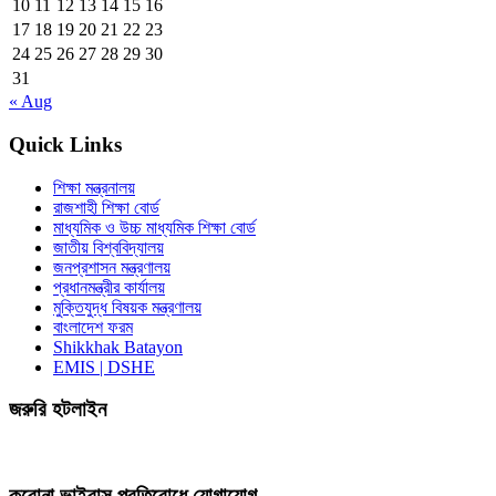
10
11
12
13
14
15
16
17
18
19
20
21
22
23
24
25
26
27
28
29
30
31
« Aug
Quick Links
শিক্ষা মন্ত্রনালয়
রাজশাহী শিক্ষা বোর্ড
মাধ্যমিক ও উচ্চ মাধ্যমিক শিক্ষা বোর্ড
জাতীয় বিশ্ববিদ্যালয়
জনপ্রশাসন মন্ত্রণালয়
প্রধানমন্ত্রীর কার্যালয়
মুক্তিযুদ্ধ বিষয়ক মন্ত্রণালয়
বাংলাদেশ ফরম
Shikkhak Batayon
EMIS | DSHE
জরুরি হটলাইন
করোনা ভাইরাস প্রতিরোধে যোগাযোগ