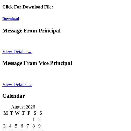
Click For Download File:
Download
Message From Principal
View Details →
Message From Vice Principal
View Details →
Calendar
August 2026
M
T
W
T
F
S
S
1
2
3
4
5
6
7
8
9