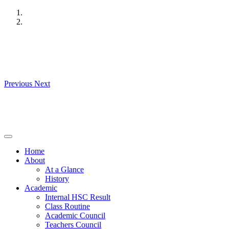
Skip
to
content
Previous
Next
Home
About
At a Glance
History
Academic
Internal HSC Result
Class Routine
Academic Council
Teachers Council