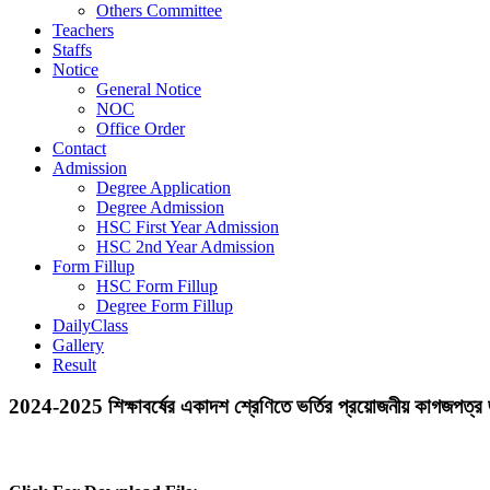
Others Committee
Teachers
Staffs
Notice
General Notice
NOC
Office Order
Contact
Admission
Degree Application
Degree Admission
HSC First Year Admission
HSC 2nd Year Admission
Form Fillup
HSC Form Fillup
Degree Form Fillup
DailyClass
Gallery
Result
2024-2025 শিক্ষাবর্ষের একাদশ শ্রেণিতে ভর্তির প্রয়োজনীয় কাগজপত্র 