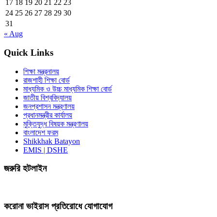
17
18
19
20
21
22
23
24
25
26
27
28
29
30
31
« Aug
Quick Links
শিক্ষা মন্ত্রনালয়
রাজশাহী শিক্ষা বোর্ড
মাধ্যমিক ও উচ্চ মাধ্যমিক শিক্ষা বোর্ড
জাতীয় বিশ্ববিদ্যালয়
জনপ্রশাসন মন্ত্রণালয়
প্রধানমন্ত্রীর কার্যালয়
মুক্তিযুদ্ধ বিষয়ক মন্ত্রণালয়
বাংলাদেশ ফরম
Shikkhak Batayon
EMIS | DSHE
জরুরি হটলাইন
করোনা ভাইরাস প্রতিরোধে যোগাযোগ