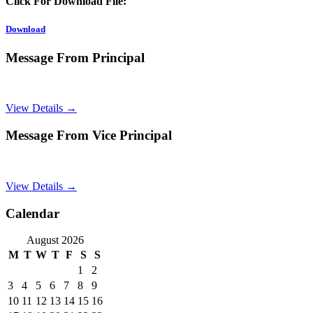
Click For Download File:
Download
Message From Principal
View Details →
Message From Vice Principal
View Details →
Calendar
August 2026
M
T
W
T
F
S
S
1
2
3
4
5
6
7
8
9
10
11
12
13
14
15
16