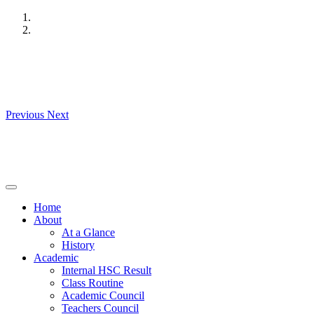
Skip
to
content
Previous
Next
Home
About
At a Glance
History
Academic
Internal HSC Result
Class Routine
Academic Council
Teachers Council