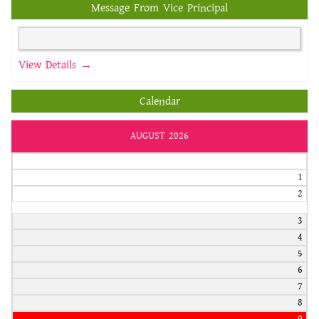
Message From Vice Principal
View Details →
Calendar
AUGUST 2026
1
2
3
4
5
6
7
8